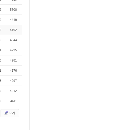
9
5700
0
4449
9
4192
6
4644
1
4235
0
4281
1
4176
3
4297
9
4212
9
4411
쓰기