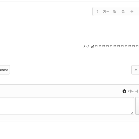
?
가
사기꾼ㅋㅋㅋㅋㅋㅋㅋㅋㅋㅋㅋ
erest
에디터