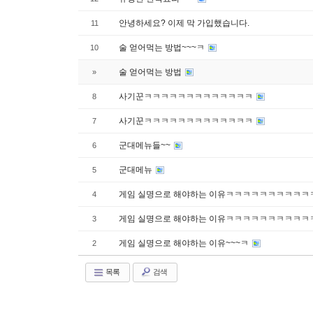
안녕하세요? 이제 막 가입했습니다.
11
술 얻어먹는 방법~~~ㅋ
10
술 얻어먹는 방법
»
사기꾼ㅋㅋㅋㅋㅋㅋㅋㅋㅋㅋㅋㅋㅋ
8
사기꾼ㅋㅋㅋㅋㅋㅋㅋㅋㅋㅋㅋㅋㅋ
7
군대메뉴들~~
6
군대메뉴
5
게임 실명으로 해야하는 이유ㅋㅋㅋㅋㅋㅋㅋㅋㅋㅋ
4
게임 실명으로 해야하는 이유ㅋㅋㅋㅋㅋㅋㅋㅋㅋㅋ
3
게임 실명으로 해야하는 이유~~~ㅋ
2
목록
검색