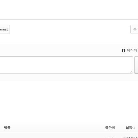
erest
에디터
제목
글쓴이
날짜