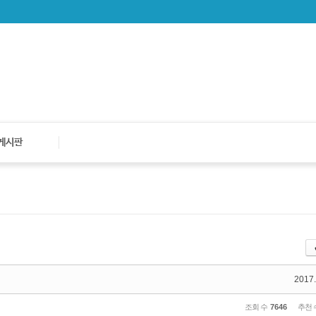
게시판
2017.
조회 수
7646
추천 