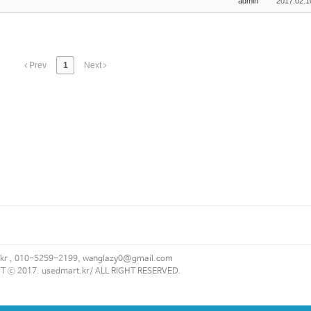
admin
2017.02.1
Prev
1
Next
kr , 010-5259-2199, wanglazy0@gmail.com
 ⓒ 2017. usedmart.kr/ ALL RIGHT RESERVED.