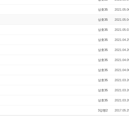
상호35
2021.05.0
상호35
2021.05.0
상호35
2021.05.0
상호35
2021.04.2
상호35
2021.04.2
상호35
2021.04.0
상호35
2021.04.0
상호35
2021.03.2
상호35
2021.03.2
상호35
2021.03.2
3강랭2
2017.05.2