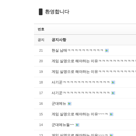
환영합니다
번호
공지사항
공지
현실 남매ㅋㅋㅋㅋㅋㅋㅋㅋㅋㅋ
21
게임 실명으로 해야하는 이유ㅋㅋㅋㅋㅋㅋㅋㅋㅋㅋ
20
게임 실명으로 해야하는 이유ㅋㅋㅋㅋㅋㅋㅋㅋㅋㅋ
19
사기꾼ㅋㅋㅋㅋㅋㅋㅋㅋㅋㅋㅋㅋㅋ
18
사기꾼ㅋㅋㅋㅋㅋㅋㅋㅋㅋㅋㅋㅋㅋ
17
군대메뉴
16
게임 실명으로 해야하는 이유~~~ㅋ
15
군대메뉴들~~
14
게임 실명으로 해야하는 이유~~~ㅋ
13