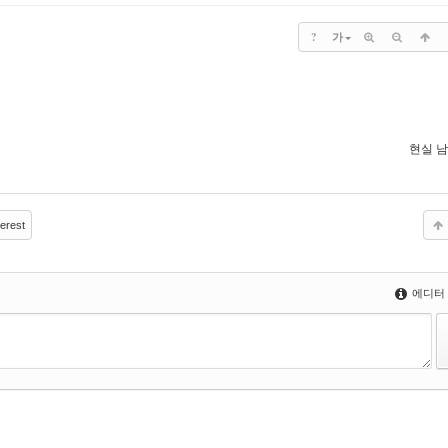
?
가
현실 
erest
에디터