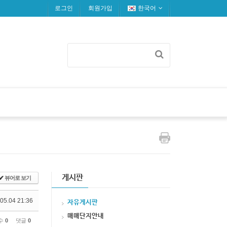
로그인
회원가입
한국어
게시판
✔
뷰어로 보기
05.04 21:36
자유게시판
매매단지안내
수
0
댓글
0