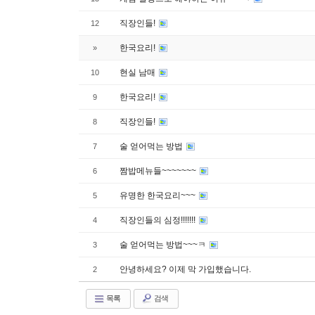
직장인들!
12
한국요리!
»
현실 남매
10
한국요리!
9
직장인들!
8
술 얻어먹는 방법
7
짬밥메뉴들~~~~~~~
6
유명한 한국요리~~~
5
직장인들의 심정!!!!!!!
4
술 얻어먹는 방법~~~ㅋ
3
안녕하세요? 이제 막 가입했습니다.
2
목록
검색