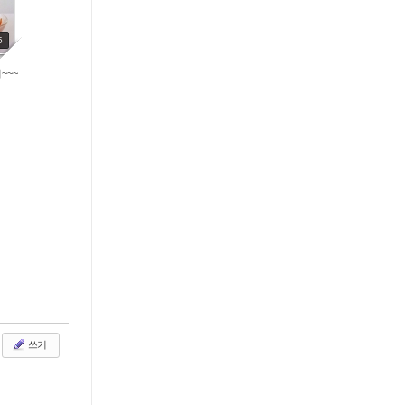
5
~~~
쓰기