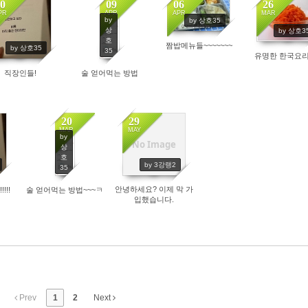
0
09
06
26
PR
APR
APR
MAR
by
by 상호35
4258
4495
4820
상
by 상호3
호
짬밥메뉴들~~~~~~~
4193
by 상호35
35
유명한 한국요리
직장인들!
술 얻어먹는 방법
20
29
MAR
MAY
by
No Image
5700
상
호
4450
by 3강랭2
35
안녕하세요? 이제 막 가
!!!
술 얻어먹는 방법~~~ㅋ
입했습니다.
Prev
1
2
Next