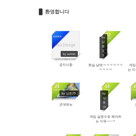
환영합니다
22
notice
by
JUN
상
No Image
9541
호
3
by admin
5
4360
공지사항
현실 남매ㅋㅋㅋㅋㅋㅋ
게임
ㅋㅋㅋㅋ
는 
21
14
1
MAY
MAY
M
by
by 상호35
4177
상
호
군대메뉴
35
4136
게임 실명으로 해야하
는 이유~~~ㅋ