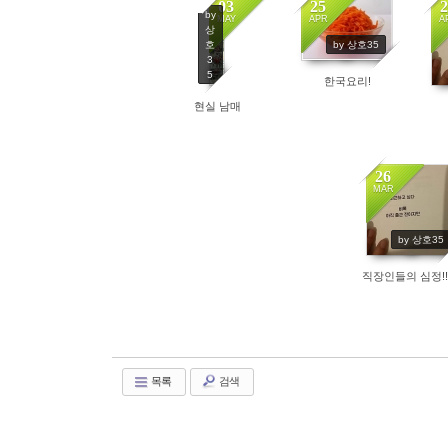
03
25
2
by
MAY
APR
A
상
4286
by 상호35
호
3
5
한국요리!
4743
현실 남매
26
MAR
4009
by 상호35
직장인들의 심정!!!!
목록
검색