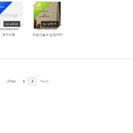
26
tice
MAR
No Image
9541
4009
by admin
by 상호35
공지사항
직장인들의 심정!!!!!!!
Prev
1
2
Next