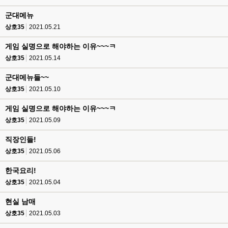
군대메뉴
상호35
2021.05.21
게임 실명으로 해야하는 이유~~~ㅋ
상호35
2021.05.14
군대메뉴들~~
상호35
2021.05.10
게임 실명으로 해야하는 이유~~~ㅋ
상호35
2021.05.09
직장인들!
상호35
2021.05.06
한국요리!
상호35
2021.05.04
현실 남매
상호35
2021.05.03