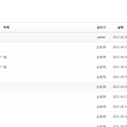
제목
글쓴이
날짜
admin
2017.02.0
상호35
2021.06.2
ㅋ
상호35
2021.06.0
ㅋ
상호35
2021.06.0
상호35
2021.05.3
상호35
2021.05.2
상호35
2021.05.2
상호35
2021.05.1
상호35
2021.05.1
상호35
2021.05.0