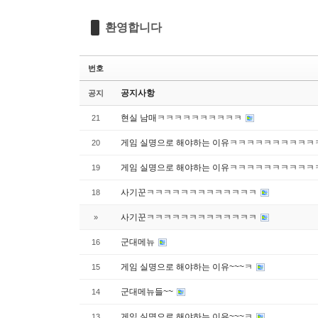
환영합니다
번호
공지사항
공지
현실 남매ㅋㅋㅋㅋㅋㅋㅋㅋㅋㅋ
21
게임 실명으로 해야하는 이유ㅋㅋㅋㅋㅋㅋㅋㅋㅋㅋ
20
게임 실명으로 해야하는 이유ㅋㅋㅋㅋㅋㅋㅋㅋㅋㅋ
19
사기꾼ㅋㅋㅋㅋㅋㅋㅋㅋㅋㅋㅋㅋㅋ
18
사기꾼ㅋㅋㅋㅋㅋㅋㅋㅋㅋㅋㅋㅋㅋ
»
군대메뉴
16
게임 실명으로 해야하는 이유~~~ㅋ
15
군대메뉴들~~
14
게임 실명으로 해야하는 이유~~~ㅋ
13