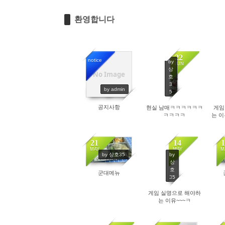
환영합니다
22
notice
by
JUN
상
No Image
9543
호
3
by admin
5
4363
공지사항
현실 남매ㅋㅋㅋㅋㅋㅋ
게임
ㅋㅋㅋㅋ
는 
21
14
1
MAY
MAY
M
by
by 상호35
4177
상
호
군대메뉴
35
4136
게임 실명으로 해야하
는 이유~~~ㅋ