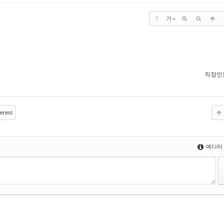
?
가
직장인
erest
에디터