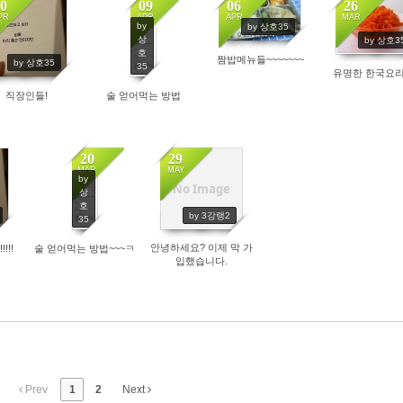
0
09
06
26
PR
APR
APR
MAR
by
by 상호35
4259
4495
4820
상
by 상호3
호
짬밥메뉴들~~~~~~~
4194
by 상호35
35
유명한 한국요리
직장인들!
술 얻어먹는 방법
20
29
MAR
MAY
by
No Image
5700
상
호
4451
by 3강랭2
35
안녕하세요? 이제 막 가
!!!
술 얻어먹는 방법~~~ㅋ
입했습니다.
Prev
1
2
Next