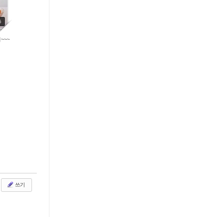
5
~~~
쓰기