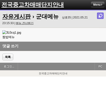
전국중고차매매단지안내
Menu
자유게시판
› 군대메뉴
상호35 | 2021.05.21
23:15:33 |
메뉴 건너뛰기
짬밥메뉴
댓글 쓰기
목록
로그인...
PC
전국중고차매매단지안내