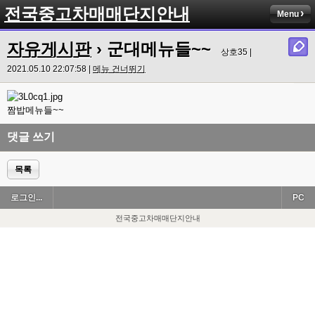
전국중고차매매단지안내
Menu
자유게시판
› 군대메뉴들~~
상호35 |
2021.05.10 22:07:58 |
메뉴 건너뛰기
짬밥메뉴들~~
댓글 쓰기
목록
로그인...
PC
전국중고차매매단지안내