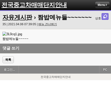
전국중고차매매단지안내
Menu
자유게시판
› 짬밥메뉴들~~~~~~~
상호
35 | 2021.04.06 07:39:05 |
메뉴 건너뛰기
짬밥메뉴들~~~~~
댓글 쓰기
목록
로그인...
PC
전국중고차매매단지안내